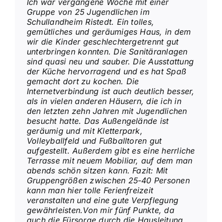
Ich war vergangene Woche mit einer
Ein tolles, sehr geräumiges Haus mit
Gruppe von 25 Jugendlichen im
phantastischer Außenanlage! Küche top
Schullandheim Ristedt. Ein tolles,
ausgestattet, die schwenkbare
gemütliches und geräumiges Haus, in dem
Riesenpfanne ist klasse und sehr leicht zu
wir die Kinder geschlechtergetrennt gut
reinigen, die Profispülmaschine macht
unterbringen konnten. Die Sanitäranlagen
auch die Versorgung von großen Gruppen
sind quasi neu und sauber. Die Ausstattung
sehr leicht. Die Dachterrasse ist
der Küche hervorragend und es hat Spaß
überragend, sowohl für die Leiter als auch
gemacht dort zu kochen. Die
für die Kinder ein tolles Haus! Wir hatten –
Internetverbindung ist auch deutlich besser,
auch Dank der netten und hilfsbereiten
als in vielen anderen Häusern, die ich in
Verwalterin, eine schöne Woche hier und
den letzten zehn Jahren mit Jugendlichen
kommen wieder!
besucht hatte. Das Außengelände ist
geräumig und mit Kletterpark,
Volleyballfeld und Fußballtoren gut
aufgestellt. Außerdem gibt es eine herrliche
– April 2019
Terrasse mit neuem Mobiliar, auf dem man
abends schön sitzen kann. Fazit: Mit
1. FC Gievenbeck /
,
via
Gruppengrößen zwischen 25-40 Personen
Münster
gruppenhaus.de
kann man hier tolle Ferienfreizeit
veranstalten und eine gute Verpflegung
gewährleisten.Von mir fünf Punkte, da
auch die Fürsorge durch die Hausleitung